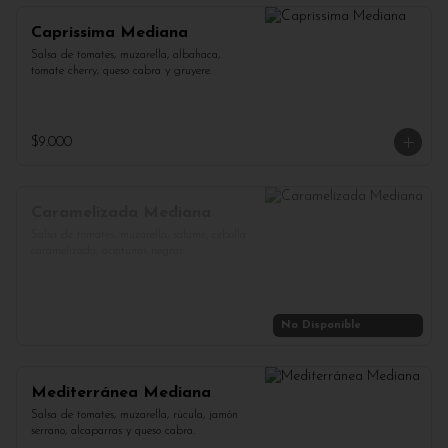
Caprissima Mediana
Salsa de tomates, muzarella, albahaca, 
tomate cherry, queso cabra y gruyere.
$9.000
Caramelizada Mediana
Salsa de tomates, muzarella, salame, cebolla 
caramelizada, aceitunas negras.
No Disponible
Mediterránea Mediana
Salsa de tomates, muzarella, rúcula, jamón 
serrano, alcaparras y queso cabra.