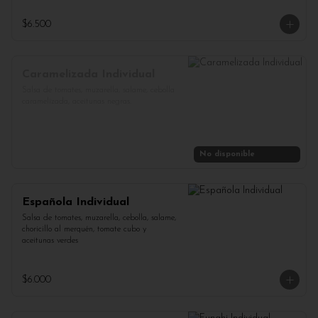
$6.500
Caramelizada Individual
Salsa de tomates, muzarella, salame, cebolla 
caramelizada, aceitunas negras.
No disponible
Española Individual
Salsa de tomates, muzarella, cebolla, salame, 
choricillo al merquén, tomate cubo y 
aceitunas verdes
$6.000