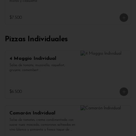
mixtas y ciboulette
$7.500
Pizzas Individuales
4 Maggio Individual
Salsa de tomate, muzarella, roquefort, 
gruyere, camembert .
$6.500
Camarón Individual
Salsa de tomates, crema condimentada con 
suave nuez moscada, camarones salteados en 
vino blanco y pimienta y fresco toque de 
perejil.