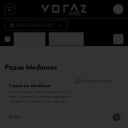
Abrir menu de navegación
Login
¿Dónde quieres pedir?
Pizzas Medianas
Pizzas Individuales
Pizzas Medianas
Camarón Mediana
Salsa de tomates, crema condimentada con 
suave nuez moscada, camarones salteados en 
vino blanco y pimienta y fresco toque de 
perejil.
$9.000