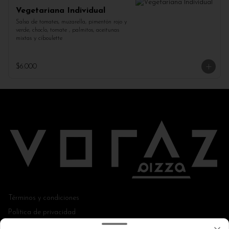
Vegetariana Individual
Salsa de tomates, muzarella, pimentón rojo y 
verde, choclo, tomate , palmitos, aceitunas 
mixtas y ciboulette
$6.000
Términos y condiciones
Política de privacidad