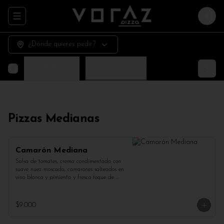
Abrir menu de navegación
Login
¿Dónde quieres pedir?
Pizzas Medianas
Pizzas Individuales
Pizzas Medianas
Camarón Mediana
Salsa de tomates, crema condimentada con 
suave nuez moscada, camarones salteados en 
vino blanco y pimienta y fresco toque de 
perejil.
$9.000