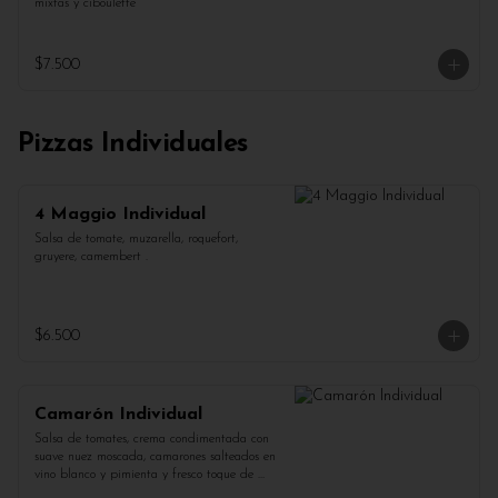
mixtas y ciboulette
$7.500
Pizzas Individuales
4 Maggio Individual
Salsa de tomate, muzarella, roquefort, 
gruyere, camembert .
$6.500
Camarón Individual
Salsa de tomates, crema condimentada con 
suave nuez moscada, camarones salteados en 
vino blanco y pimienta y fresco toque de 
perejil.