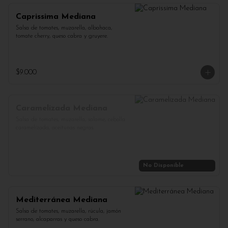
Caprissima Mediana
Salsa de tomates, muzarella, albahaca, 
tomate cherry, queso cabra y gruyere.
$9.000
Caramelizada Mediana
Salsa de tomates, muzarella, salame, cebolla 
caramelizada, aceitunas negras.
No Disponible
Mediterránea Mediana
Salsa de tomates, muzarella, rúcula, jamón 
serrano, alcaparras y queso cabra.