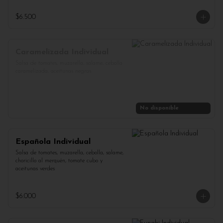
$6.500
Caramelizada Individual
Salsa de tomates, muzarella, salame, cebolla 
caramelizada, aceitunas negras.
No disponible
Española Individual
Salsa de tomates, muzarella, cebolla, salame, 
choricillo al merquén, tomate cubo y 
aceitunas verdes
$6.000